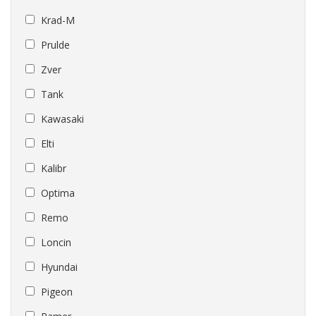
Krad-M
Prulde
Zver
Tank
Kawasaki
Elti
Kalibr
Optima
Remo
Loncin
Hyundai
Pigeon