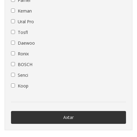
Pamer
Keman
Ural Pro
Tosfl
Daewoo
Ronix
BOSCH
Senci
Koop
Axtar