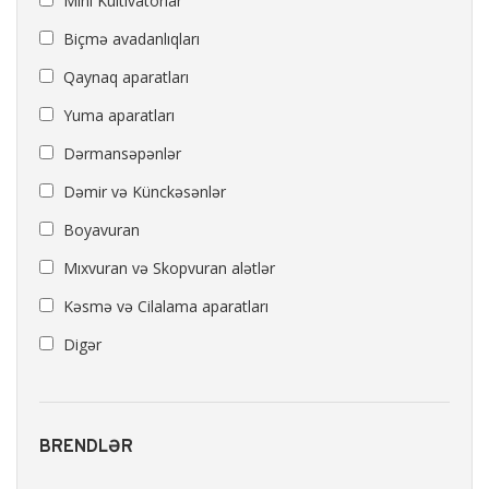
Mini Kultivatorlar
Biçmə avadanlıqları
Qaynaq aparatları
Yuma aparatları
Dərmansəpənlər
Dəmir və Künckəsənlər
Boyavuran
Mıxvuran və Skopvuran alətlər
Kəsmə və Cilalama aparatları
Digər
BRENDLƏR