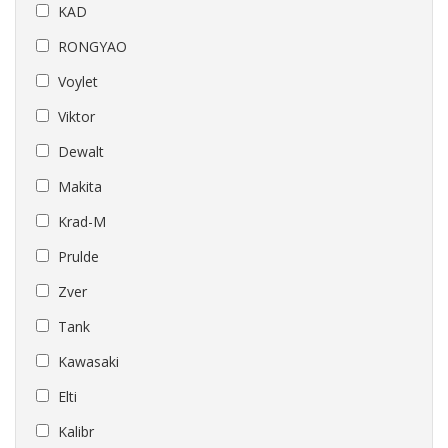
KAD
RONGYAO
Voylet
Viktor
Dewalt
Makita
Krad-M
Prulde
Zver
Tank
Kawasaki
Elti
Kalibr