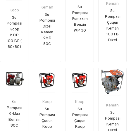
Keman
Keman
Su
Koop
Su
Pompası
Su
Pompası
Su
Fumaxim
Pompası
Çuqun
Pompası
Benzin
Dizel
Keman
Koop
WP 30
Keman
100TB
KDP
KMD
Dizel
100 BE (
80C
80/80)
Koop
Koop
Su
Keman
Pompası
Su
Su
Su
K-Max
Pompası
Pompası
Pompası
Benzin
Çuqun
Çuqun
Keman
80C
Koop
Koop
Dizel