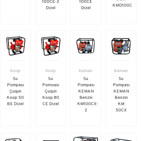
100CE-2
100CE
KMD100C
Dizel
Dizel
Koop
Koop
Keman
Keman
Su
Su
Su
Su
Pompası
Pomoası
Pompası
Pompası
Çuqun
Çuqun
KEMAN
KEMAN
Koop 50
Koop 80
Benzin
Benzin
BE Dizel
CE Dizel
KM100CX-
KM
2
50CX