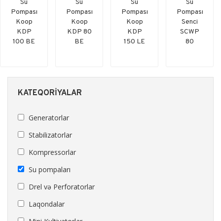
Su
Su
Su
Su
Pompası
Pompası
Pompası
Pompası
Koop
Koop
Koop
Senci
KDP
KDP 80
KDP
SCWP
100 BE
BE
150 LE
80
KATEQORIYALAR
Generatorlar
Stabilizatorlar
Kompressorlar
Su pompaları
Drel və Perforatorlar
Laqondalar