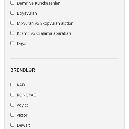
Dəmir və Künckəsənlər
Boyavuran
Mıxvuran və Skopvuran alətlər
Kəsmə və Cilalama aparatları
Digər
BRENDLƏR
KAD
RONGYAO
Voylet
Viktor
Dewalt