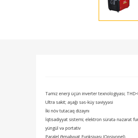
Təmiz enerji üçün inverter texnologiyası; TH
Ultra sakit; aşağı səs-küy səviyyəsi
İki növ tutacaq dizaynı
İqtisadiyyat sistemi; elektron sürətə nəzarət f
yüngül və portativ
Paralel Əməliyyat Funksiyası (Opsiyonel)