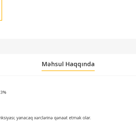
Məhsul Haqqında
D<3%
unksiyası; yanacaq xərclərinə qənaət etmək olar.