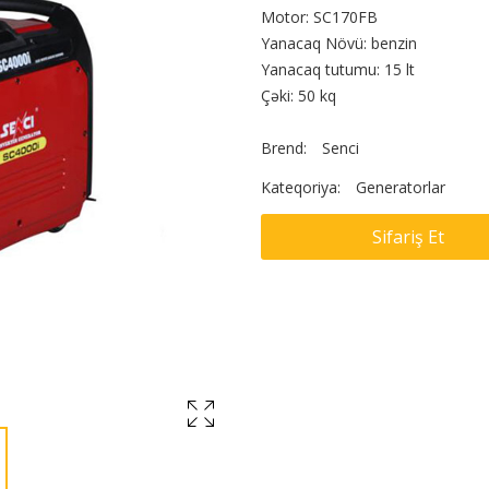
Motor: SC170FB
Yanacaq Növü: benzin
Yanacaq tutumu: 15 lt
Çəki: 50 kq
Brend:
Senci
Kateqoriya:
Generatorlar
Sifariş Et