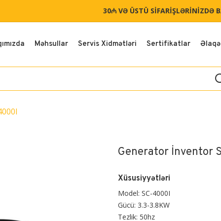
30₼ VƏ ÜSTÜ SİFARİŞLƏRİNİZDƏ 
qımızda
Məhsullar
Servis Xidmətləri
Sertifikatlar
Əlaqə
4000I
Generator İnventor 
Xüsusiyyətləri
Model: SC-4000I
Gücü: 3.3-3.8KW
Tezlik: 50hz