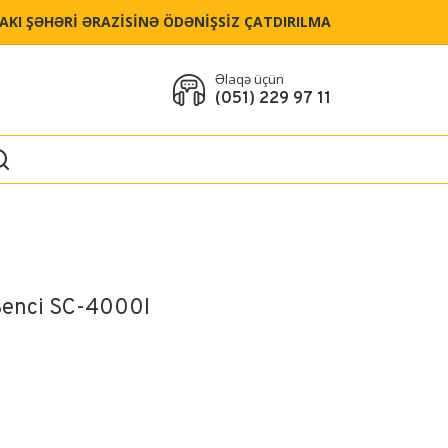
BAKI ŞƏHƏRİ ƏRAZİSİNƏ ÖDƏNİŞSİZ ÇATDIRILMA
Əlaqə üçün
(051) 229 97 11
Senci SC-4000I