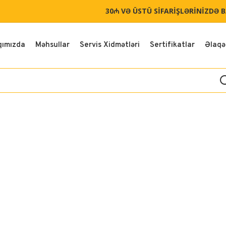
30₼ VƏ ÜSTÜ SİFARİŞLƏRİNİZDƏ 
qımızda
Məhsullar
Servis Xidmətləri
Sertifikatlar
Əlaqə