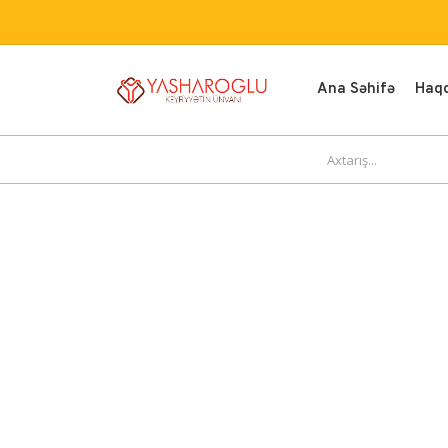
Ana Səhifə
Haq