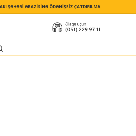
BAKI ŞƏHƏRİ ƏRAZİSİNƏ ÖDƏNİŞSİZ ÇATDIRILMA
Əlaqə üçün
(051) 229 97 11