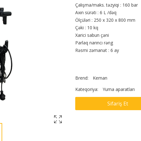
Çalışma/maks. təzyiqi : 160 bar
Axın sürəti : 6 L /dəq
Ölçüləri : 250 x 320 x 800 mm
Çəki : 10 kq
Xarici sabun çəni
Parlaq narıncı rəng
Rəsmi zəmanət : 6 ay
Brend:
Keman
Kateqoriya:
Yuma aparatları
Sifariş Et