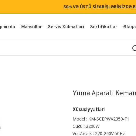
30₼ VƏ ÜSTÜ SİFARİŞLƏRİNİZDƏ 
qımızda
Məhsullar
Servis Xidmətləri
Sertifikatlar
Əlaqə
Yuma Aparatı Keman
Xüsusiyyətləri
Model : KM-SCEPWV2350-F1
Gücü : 2200W
Volt/tezlik : 220-240V 50Hz