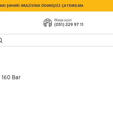
BAKI ŞƏHƏRİ ƏRAZİSİNƏ ÖDƏNİŞSİZ ÇATDIRILMA
Əlaqə üçün
(051) 229 97 11
 160 Bar