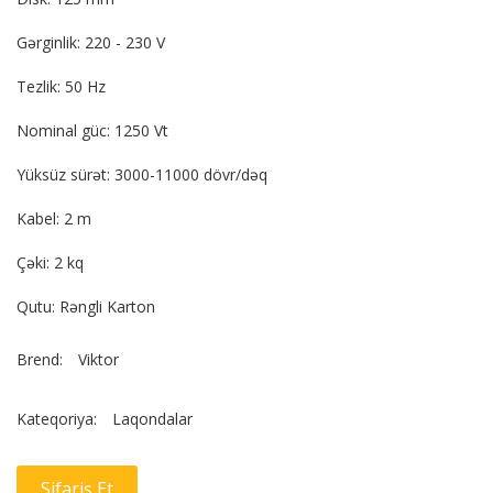
Gərginlik: 220 - 230 V
Tezlik: 50 Hz
Nominal güc: 1250 Vt
Yüksüz sürət: 3000-11000 dövr/dəq
Kabel: 2 m
Çəki: 2 kq
Qutu: Rəngli Karton
Brend:
Viktor
Kateqoriya:
Laqondalar
Sifariş Et